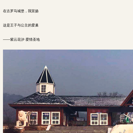
在古罗马城堡，我宣扬
这是王子与公主的爱巢
——紫云花汐·爱情圣地