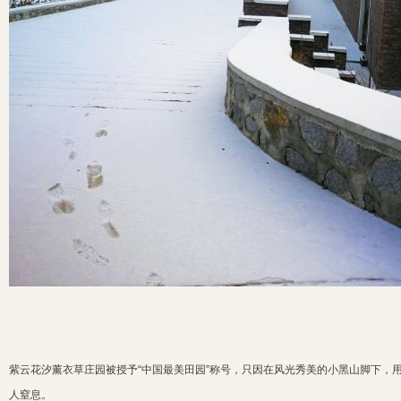
紫云花汐薰衣草庄园被授予“中国最美田园”称号，只因在风光秀美的小黑山脚下，
人窒息。