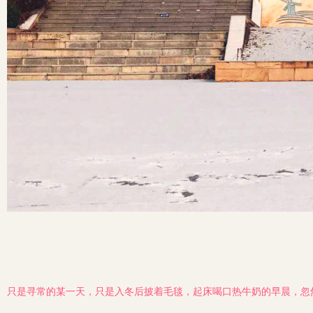
只是寻常的某一天，只是入冬后披着毛毯，起床喝口热牛奶的早晨，忽然